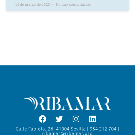
14 de marzo de 2023
No hay comentarios
Calle Fabiola, 26. 41004 Sevilla | 954 212 704 |
ribamar@ribamar.org