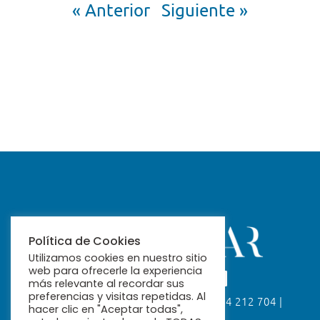
« Anterior
Siguiente »
Política de Cookies
Utilizamos cookies en nuestro sitio
web para ofrecerle la experiencia
más relevante al recordar sus
preferencias y visitas repetidas. Al
Calle Fabiola, 26. 41004 Sevilla | 954 212 704 |
hacer clic en "Aceptar todas",
ribamar@ribamar.org